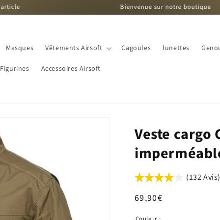
Bienvenue sur notre boutique
Masques
Vêtements Airsoft
Cagoules
lunettes
Genou
Figurines
Accessoires Airsoft
Veste cargo C
imperméabl
(132 Avis
Prix
69,90€
habituel
Couleur :