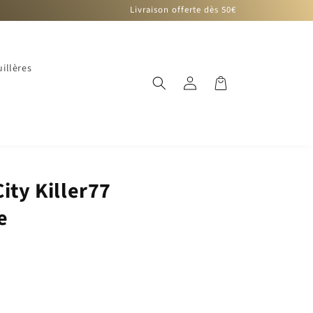
Livraison offerte dès 50€
illères
Connexion
Panier
ity Killer77
e
)