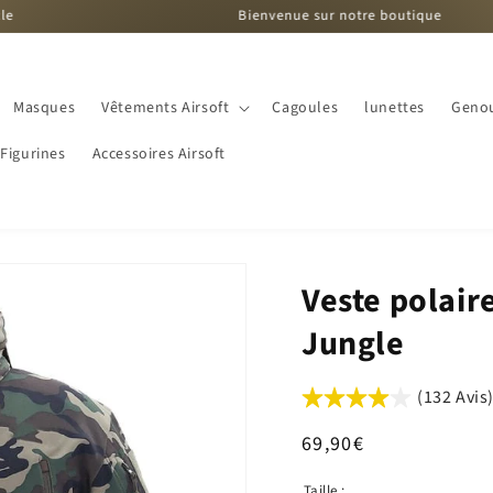
Bienvenue sur notre boutique
Masques
Vêtements Airsoft
Cagoules
lunettes
Genou
Figurines
Accessoires Airsoft
Veste polai
Jungle
(132 Avis
Prix
69,90€
habituel
Taille :