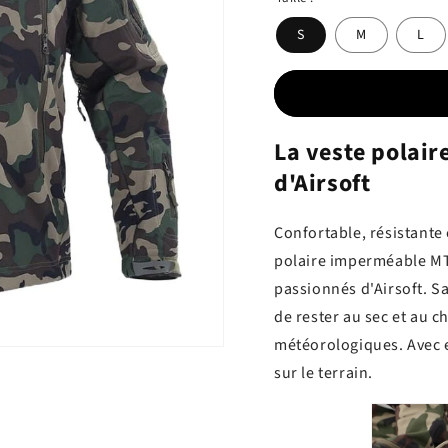
S
M
L
La veste polair
d'Airsoft
Confortable, résistante 
polaire imperméable MTS
passionnés d'Airsoft. S
de rester au sec et au 
météorologiques. Avec el
sur le terrain.