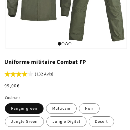
Uniforme militaire Combat FP
(132 Avis)
Prix
99,00€
habituel
Couleur :
Ranger green
Multicam
Noir
Jungle Green
Jungle Digital
Desert