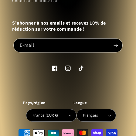
Conditions d'utilisation
S'abonner à nos emails et recevez 10% de
réduction sur votre commande !
E-mail
Facebook
Instagram
TikTok
Pays/région
Langue
France (EUR €)
Français
Moyens