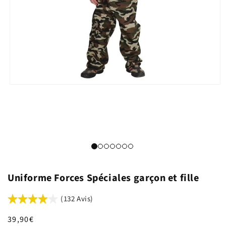
Uniforme Forces Spéciales garçon et fille
(132 Avis)
Prix
39,90€