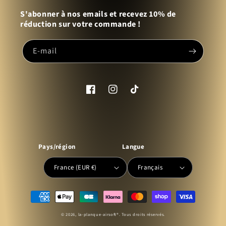
S'abonner à nos emails et recevez 10% de
réduction sur votre commande !
E-mail
Facebook
Instagram
TikTok
Pays/région
Langue
France (EUR €)
Français
Moyens
de
© 2026,
la-planque-airsoft
®. Tous droits réservés.
paiement