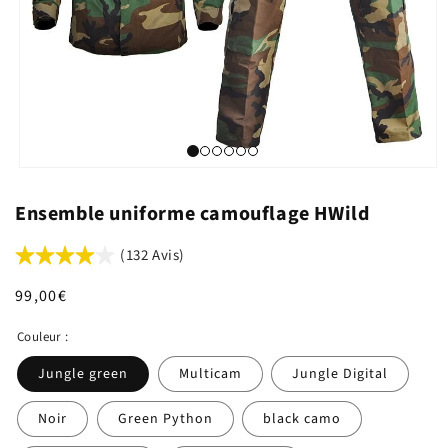
Ensemble uniforme camouflage HWild
(132 Avis)
Prix
99,00€
habituel
Couleur :
Jungle green
Multicam
Jungle Digital
Noir
Green Python
black camo