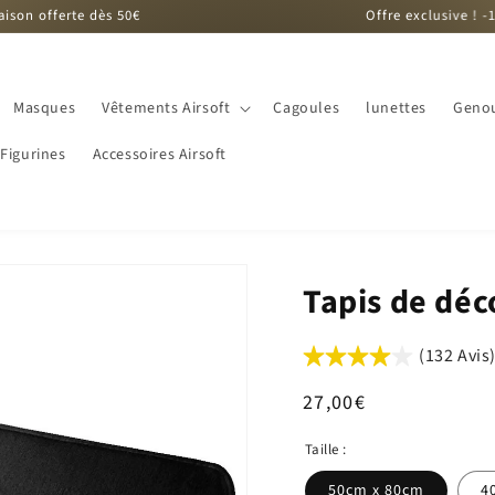
dès 50€
Offre exclusive ! -10% sur la c
Masques
Vêtements Airsoft
Cagoules
lunettes
Genou
Figurines
Accessoires Airsoft
Tapis de dé
(132 Avis
Prix
27,00€
habituel
Taille :
50cm x 80cm
4