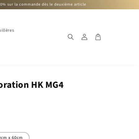
ommande dès le deuxième article
Bienven
illères
Connexion
Panier
coration HK MG4
)
0cm x 60cm