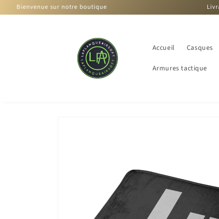
et
ue sur notre boutique
Livraison offerte 
passer
au
contenu
Accueil
Casques
Armures tactique
Passer aux
informations
produits