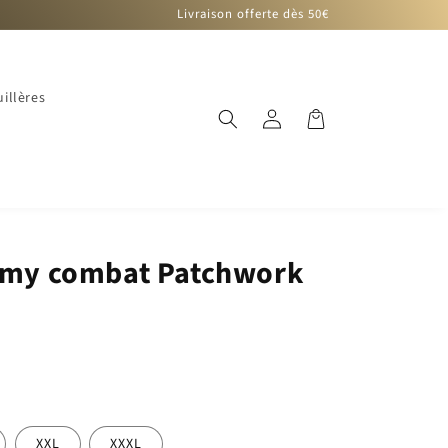
Livraison offerte dès 50€
illères
Connexion
Panier
Army combat Patchwork
)
XXL
XXXL