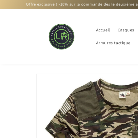
et
Offre exclusive ! -10% sur la commande dès le deuxième article
passer
au
contenu
Accueil
Casques
Armures tactique
Passer aux
informations
produits