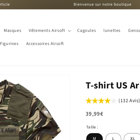
Bienvenue sur notre boutique
Masques
Vêtements Airsoft
Cagoules
lunettes
Genou
Figurines
Accessoires Airsoft
T-shirt US 
(132 Avis
Prix
39,99€
habituel
Taille :
M
L
XL