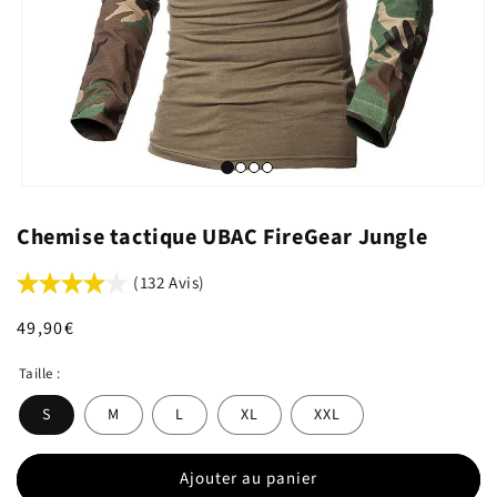
Chemise tactique UBAC FireGear Jungle
(132 Avis)
Prix
49,90€
habituel
Taille :
S
M
L
XL
XXL
Ajouter au panier