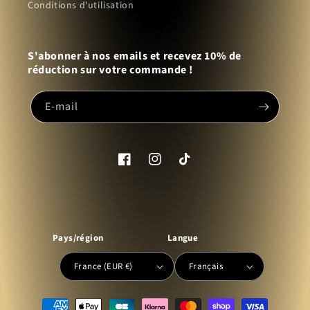
Conditions d'utilisation
S'abonner à nos emails et recevez 10% de
réduction sur votre commande !
E-mail
Facebook
Instagram
TikTok
Pays/région
Langue
France (EUR €)
Français
Moyens