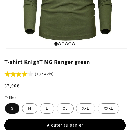
T-shirt KnIghT MG Ranger green
(132 Avis)
Prix
37,00€
habituel
Taille :
S
M
L
XL
XXL
XXXL
Ajouter au panier