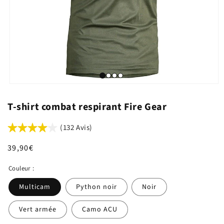
T-shirt combat respirant Fire Gear
(132 Avis)
Prix
39,90€
habituel
Couleur :
Multicam
Python noir
Noir
Vert armée
Camo ACU