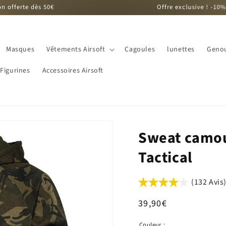
0€
Offre exclusive ! -10% sur la comman
Masques
Vêtements Airsoft
Cagoules
lunettes
Genou
Figurines
Accessoires Airsoft
Sweat camou
Tactical
(132 Avis
Prix
39,90€
habituel
Couleur :