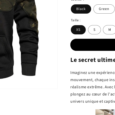
Black
Green
Taille :
XS
S
M
Le secret ultim
Imaginez une expérienc
mouvement, chaque inst
réalisme extrême. Avec 
plongez au cœur de l'ac
univers unique et captiv