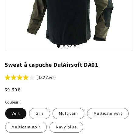
Sweat à capuche DulAirsoft DA01
(132 Avis)
Prix
69,90€
habituel
Couleur :
Vert
Gris
Multicam
Multicam vert
Multicam noir
Navy blue