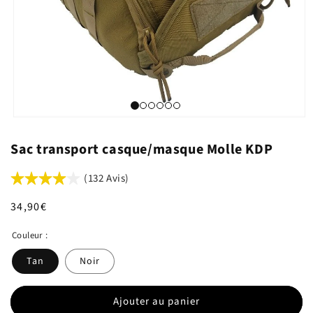
Sac transport casque/masque Molle KDP
(132 Avis)
Prix
34,90€
habituel
Couleur :
Tan
Noir
Ajouter au panier