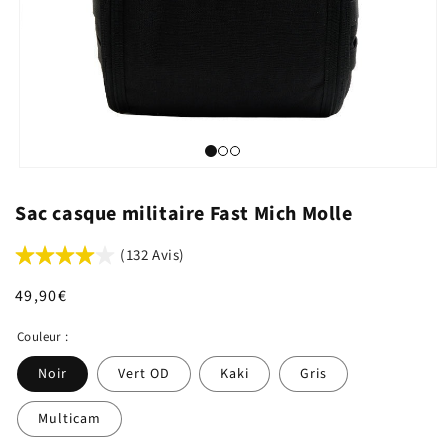
Sac casque militaire Fast Mich Molle
(132 Avis)
Prix
49,90€
habituel
Couleur :
Noir
Vert OD
Kaki
Gris
Multicam