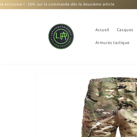
et
 -10% sur la commande dès le deuxième article
passer
au
contenu
Accueil
Casques
Armures tactique
Passer aux
informations
produits