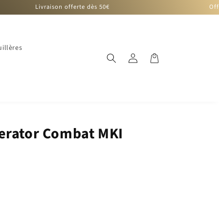
raison offerte dès 50€
Offre exclusive !
illères
Connexion
Panier
erator Combat MKI
)