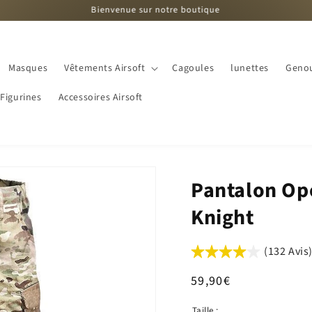
Bienvenue sur notre boutique
Liv
Masques
Vêtements Airsoft
Cagoules
lunettes
Genou
Figurines
Accessoires Airsoft
Pantalon Op
Knight
(132 Avis
Prix
59,90€
habituel
Taille :