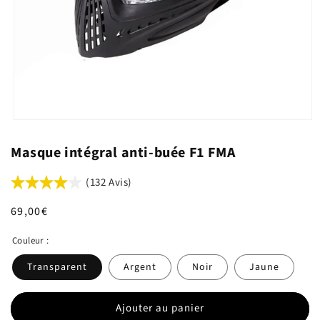
Masque intégral anti-buée F1 FMA
(132 Avis)
Prix
69,00€
habituel
Couleur :
Transparent
Argent
Noir
Jaune
Ajouter au panier