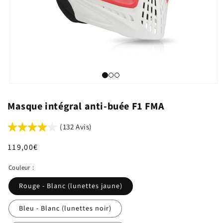
Masque intégral anti-buée F1 FMA
(132 Avis)
Prix
119,00€
habituel
Couleur :
Rouge - Blanc (lunettes jaune)
Bleu - Blanc (lunettes noir)