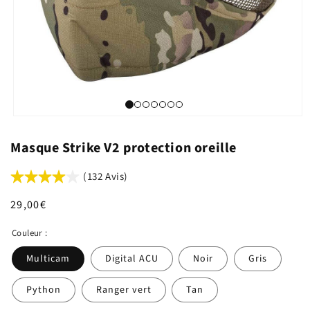
Masque Strike V2 protection oreille
(132 Avis)
Prix
29,00€
habituel
Couleur :
Multicam
Digital ACU
Noir
Gris
Python
Ranger vert
Tan