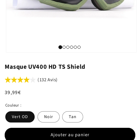
Masque UV400 HD TS Shield
(132 Avis)
Prix
39,99€
habituel
Couleur :
Vert OD
Noir
Tan
Ajouter au panier