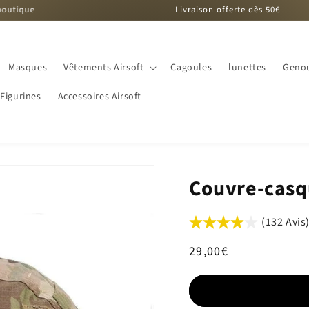
Livraison offerte dès 50€
Masques
Vêtements Airsoft
Cagoules
lunettes
Genou
Figurines
Accessoires Airsoft
Couvre-casq
(132 Avis
Prix
29,00€
habituel