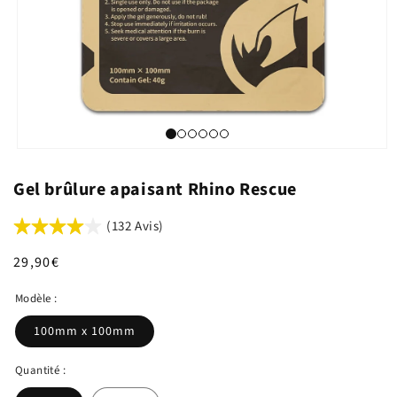
Gel brûlure apaisant Rhino Rescue
(132 Avis)
Prix
29,90€
habituel
Modèle :
100mm x 100mm
Quantité :