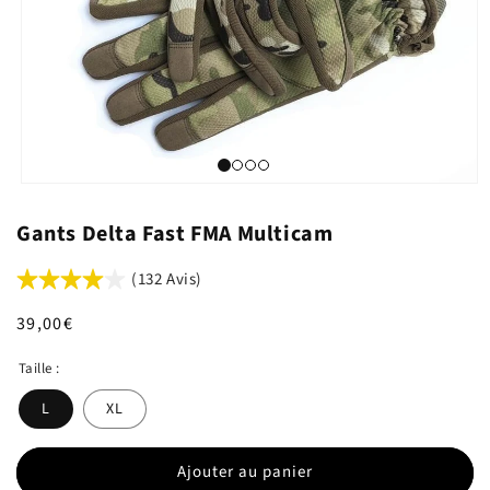
Gants Delta Fast FMA Multicam
(132 Avis)
Prix
39,00€
habituel
Taille :
L
XL
Ajouter au panier