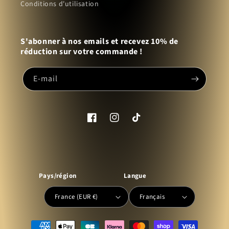
Conditions d'utilisation
S'abonner à nos emails et recevez 10% de
réduction sur votre commande !
E-mail
Facebook
Instagram
TikTok
Pays/région
Langue
France (EUR €)
Français
Moyens