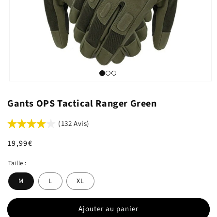
Gants OPS Tactical Ranger Green
(132 Avis)
Prix
19,99€
habituel
Taille :
M
L
XL
Ajouter au panier