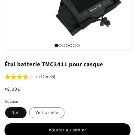
Étui batterie TMC3411 pour casque
(132 Avis)
Prix
49,00€
habituel
Couleur :
Noir
Vert armée
Ajouter au panier