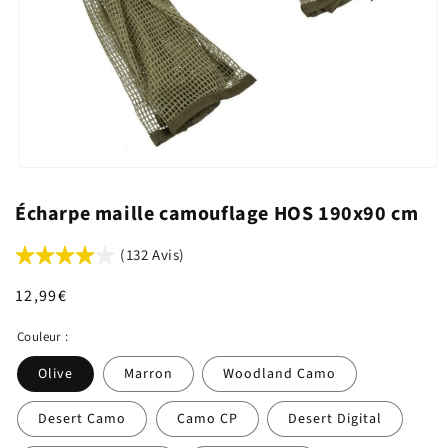
Écharpe maille camouflage HOS 190x90 cm
(132 Avis)
Prix
12,99€
habituel
Couleur :
Olive
Marron
Woodland Camo
Desert Camo
Camo CP
Desert Digital