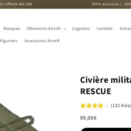
 50€
Offre exclusive ! -10% sur la comma
Masques
Vêtements Airsoft
Cagoules
lunettes
Genou
Figurines
Accessoires Airsoft
Civière mili
RESCUE
(132 Avis
Prix
99,00€
habituel