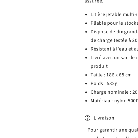
assurée.
Litière jetable mult
Pliable pour le stocka
Dispose de dix grand
de charge testée à 2
Résistant à l'eau et 
Livré avec un sac de
produit
Taille : 186 x 68 cm
Poids : 582g
Charge nominale : 2
Matériau : nylon 500
Livraison
Pour garantir une qual