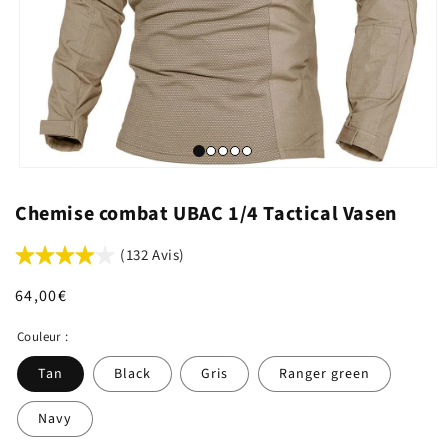
Chemise combat UBAC 1/4 Tactical Vasen
(132 Avis)
Prix
64,00€
habituel
Couleur :
Tan
Black
Gris
Ranger green
Navy