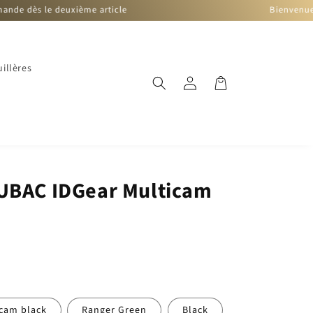
euxième article
Bienvenue sur notre bou
illères
Connexion
Panier
UBAC IDGear Multicam
)
cam black
Ranger Green
Black