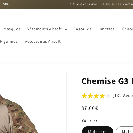
Offre exclusive ! -10% sur la commande dès le d
Masques
Vêtements Airsoft
Cagoules
lunettes
Genou
Figurines
Accessoires Airsoft
Chemise G3 
(132 Avis
Prix
87,00€
habituel
Couleur :
Multicam
Multi