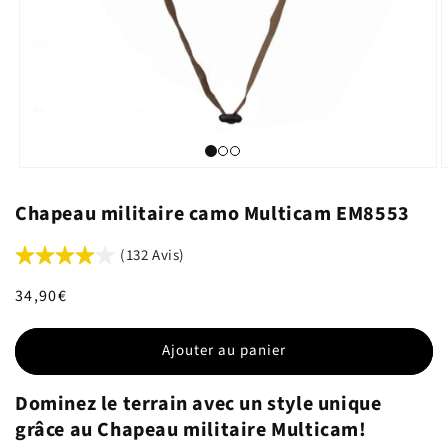
Chapeau militaire camo Multicam EM8553
(132 Avis)
Prix
34,90€
habituel
Ajouter au panier
Dominez le terrain avec un style unique
grâce au Chapeau militaire Multicam!