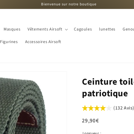
Bienvenue sur notre boutique
L
Masques
Vêtements Airsoft
Cagoules
lunettes
Genou
Figurines
Accessoires Airsoft
Ceinture toi
patriotique
(132 Avis
Prix
29,90€
habituel
Longueur :