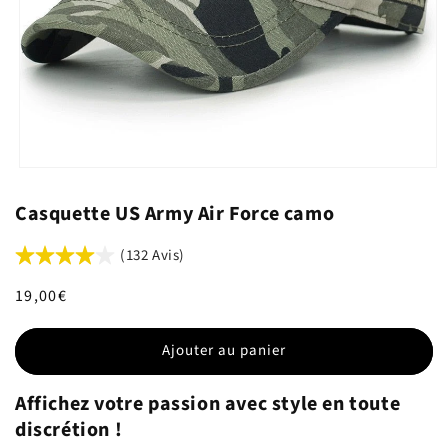
Casquette US Army Air Force camo
(132 Avis)
Prix
19,00€
habituel
Ajouter au panier
Affichez votre passion avec style en toute
discrétion !