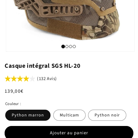
Casque intégral SGS HL-20
(132 Avis)
Prix
139,00€
habituel
Couleur :
Python marron
Multicam
Python noir
Ajouter au panier