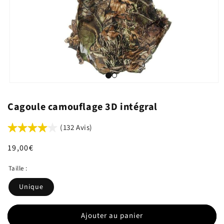
Cagoule camouflage 3D intégral
(132 Avis)
Prix
19,00€
habituel
Taille :
Unique
Ajouter au panier