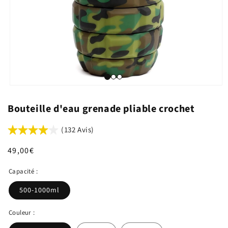
Bouteille d'eau grenade pliable crochet
(132 Avis)
Prix
49,00€
habituel
Capacité :
500-1000ml
Couleur :