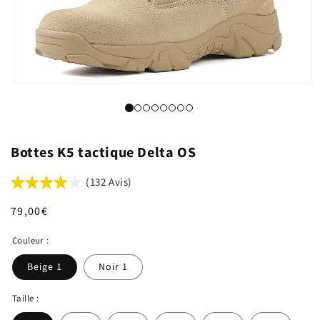
Bottes K5 tactique Delta OS
(132 Avis)
Prix
79,00€
habituel
Couleur :
Beige 1
Noir 1
Taille :