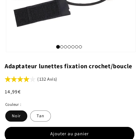
Adaptateur lunettes fixation crochet/boucle
(132 Avis)
Prix
14,99€
habituel
Couleur :
Noir
Tan
Ajouter au panier