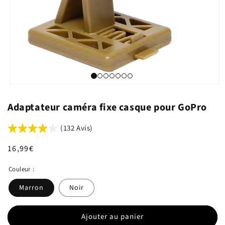
Adaptateur caméra fixe casque pour GoPro
(132 Avis)
Prix
16,99€
habituel
Couleur :
Marron
Noir
Ajouter au panier