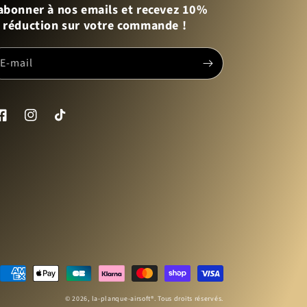
abonner à nos emails et recevez 10%
 réduction sur votre commande !
E-mail
acebook
Instagram
TikTok
Moyens
de
© 2026,
la-planque-airsoft
®. Tous droits réservés.