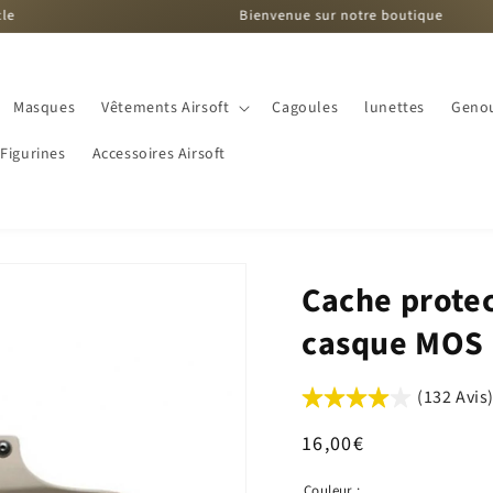
Bienvenue sur notre boutique
Masques
Vêtements Airsoft
Cagoules
lunettes
Genou
Figurines
Accessoires Airsoft
Cache protec
casque MOS
(132 Avis
Prix
16,00€
habituel
Couleur :