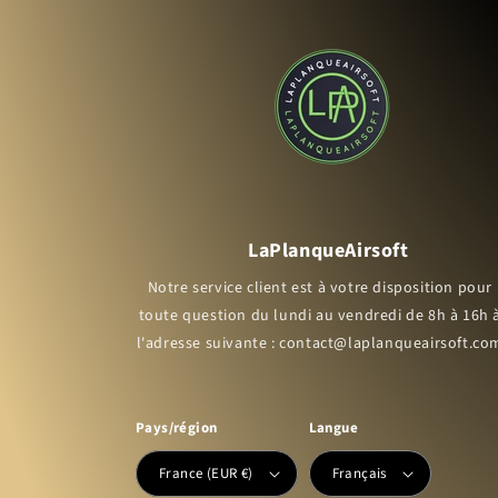
LaPlanqueAirsoft
Notre service client est à votre disposition pour
toute question du lundi au vendredi de 8h à 16h 
l'adresse suivante : contact@laplanqueairsoft.co
Pays/région
Langue
France (EUR €)
Français